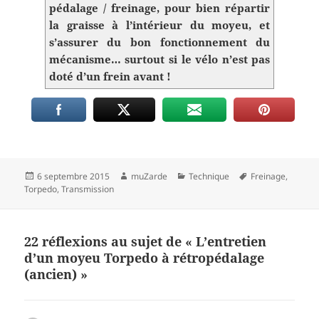
pédalage / freinage, pour bien répartir
la graisse à l’intérieur du moyeu, et
s’assurer du bon fonctionnement du
mécanisme… surtout si le vélo n’est pas
doté d’un frein avant !
Publié
Auteur
Catégories
Mots-
6 septembre 2015
muZarde
Technique
Freinage
,
le
clés
Torpedo
,
Transmission
22 réflexions au sujet de « L’entretien
d’un moyeu Torpedo à rétropédalage
(ancien) »