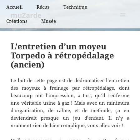
Accueil
Récits
Technique
muZarde
Créations
Musée
BCN et BPF
MENU
ET
BRM
WIDGETS
L’entretien d’un moyeu
PBP
Torpedo à rétropédalage
(ancien)
Super randonnées
Flèches de France
Le but de cette page est de dédramatiser l’entretien
des moyeux à freinage par rétropédalage, dont
Flèches de France
beaucoup ont l’impression, à tort, qu’il renferme
« vintage »
une véritable usine à gaz ! Mais avec un minimum
d’organisation, de calme, et de méthode, ça en
deviendrait presque un jeu d’enfant. Il n’y a
vraiment rien de bien compliqué, vous allez voir !