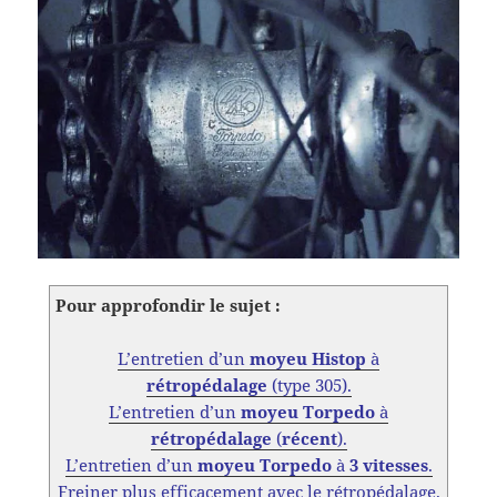
Pour approfondir le sujet :
L’entretien d’un
moyeu Histop
à
rétropédalage
(type 305).
L’entretien d’un
moyeu Torpedo
à
rétropédalage
(
récent
).
L’entretien d’un
moyeu Torpedo
à
3 vitesses
.
Freiner plus efficacement avec le rétropédalage.