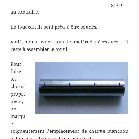
grave,
au contraire.
En tout cas, ils sont prêts à être soudés.
Voilà, nous avons tout le matériel nécessaire… Il
reste à assembler le tout !
Pour
faire
les
choses
propre
ment,
on
marqu
e
soigneusement l’emplacement de chaque manchon
le long de la fente réalisée au départ.