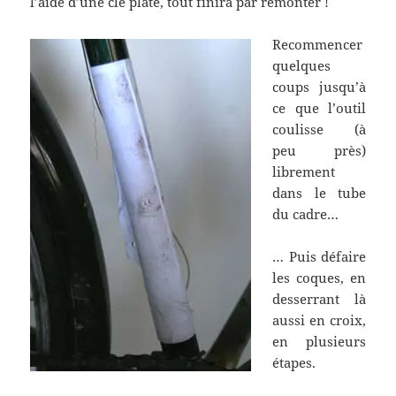
l’aide d’une clé plate, tout finira par remonter !
Recommencer
quelques
coups jusqu’à
ce que l’outil
coulisse (à
peu près)
librement
dans le tube
du cadre…
… Puis défaire
les coques, en
desserrant là
aussi en croix,
en plusieurs
étapes.