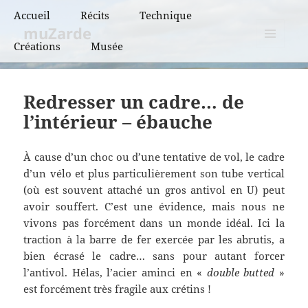
Accueil
Récits
Technique
muZarde
Créations
Musée
BCN et BPF
MENU
ET
BRM
WIDGETS
Redresser un cadre… de
PBP
l’intérieur – ébauche
Super randonnées
À cause d’un choc ou d’une tentative de vol, le cadre
Flèches de France
d’un vélo et plus particulièrement son tube vertical
(où est souvent attaché un gros antivol en U) peut
Flèches de France
avoir souffert. C’est une évidence, mais nous ne
« vintage »
vivons pas forcément dans un monde idéal. Ici la
traction à la barre de fer exercée par les abrutis, a
bien écrasé le cadre… sans pour autant forcer
l’antivol. Hélas, l’acier aminci en «
double butted
»
est forcément très fragile aux crétins !