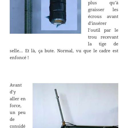
plus qu’à
graisser les
écrous avant
d’insérer
l’outil par le
trou recevant
la tige de
selle… Et là, ça bute. Normal, vu que le cadre est
enfoncé !
.
Avant
d’y
aller en
force,
un peu
de
considé