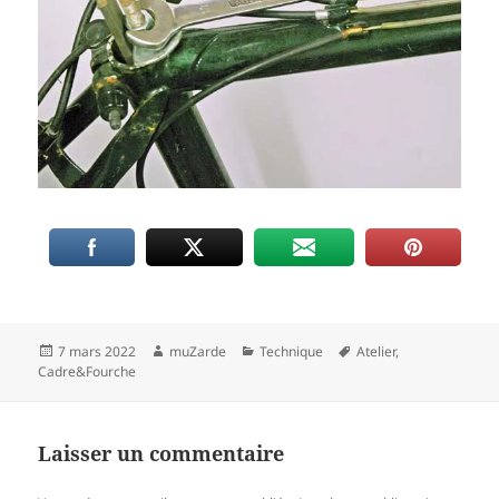
Publié
Auteur
Catégories
Mots-
7 mars 2022
muZarde
Technique
Atelier
,
le
clés
Cadre&Fourche
Laisser un commentaire