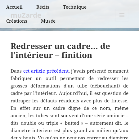
Accueil
Récits
Technique
muZarde
Créations
Musée
BCN et BPF
MENU
ET
BRM
WIDGETS
Redresser un cadre… de
PBP
l’intérieur – finition
Super randonnées
Dans
cet article précédent
, j’avais présenté comment
Flèches de France
fabriquer un outil permettant de redresser les
grosses déformations d’un tube (débouchant) de
Flèches de France
cadre par l’intérieur. Aujourd’hui, il est question de
« vintage »
rattraper les défauts résiduels avec plus de finesse.
En effet sur un cadre digne de ce nom, même
ancien, les tubes sont souvent d’une série amincie –
dits double ou triple « butted » – autrement dit, le
diamètre intérieur est plus grand au milieu qu’aux
deux bouts. Vu qu’on ne peut pas entrer au diamètre