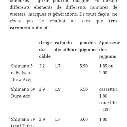
boiteuses – qu’on pourrait imaginer en mixant
différents éléments de différents nombres de
vitesses, marques et générations. De toute façon, ne
rêvez pas, le résultat ne sera que
très
rarement
optimal !
tirage
ratio du
pas des
épaisseur
du
dérailleur
pignons
des
câble
pignons
Shimano 5
3.2
1.7
5.50
1.85 ou
et 6v (sauf
2.00
Dura-Ace)
Shimano 6v
2.9
1.9
5.50
cassette :
Dura-Ace
1.80
roue libre
: 2.00
Shimano 7v
2.9
1.7
5.00
1.80
(sauf Dura-