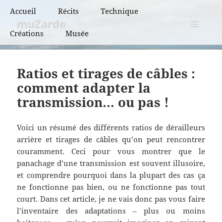
Accueil
Récits
Technique
muZarde
Créations
Musée
BCN et BPF
MENU
ET
BRM
WIDGETS
Ratios et tirages de câbles :
PBP
comment adapter la
transmission… ou pas !
Super randonnées
Flèches de France
Voici un résumé des différents ratios de dérailleurs
arrière et tirages de câbles qu’on peut rencontrer
Flèches de France
couramment. Ceci pour vous montrer que le
« vintage »
panachage d’une transmission est souvent illusoire,
et comprendre pourquoi dans la plupart des cas ça
ne fonctionne pas bien, ou ne fonctionne pas tout
court. Dans cet article, je ne vais donc pas vous faire
l’inventaire des adaptations – plus ou moins