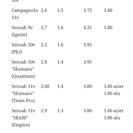
10v
Campagnolo
2.6
1.5
3.75
1.60
11v
Sensah 9v
2.7
1.6
4.35
1.80
(Ignite)
Sensah 10v
2.5
1.6
3.95
(`Phi)
Sensah 10v
2.8
1.4
3.95
"Shimano"
(Quantum)
Sensah 11v
2.68
1.4
3.80
1.60 acier
"Shimano"
1.80 alu
(Team Pro)
Sensah 11v
2.9
1.3
3.80
1.60 acier
"SRAM"
1.80 alu
(Empire)