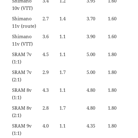
Shimano
3.4
1.2
3.95
1.60
10v (VTT)
Shimano
2.7
1.4
3.70
1.60
11v (route)
Shimano
3.6
1.1
3.90
1.60
11v (VTT)
SRAM 7v
4.5
1.1
5.00
1.80
(1:1)
SRAM 7v
2.9
1.7
5.00
1.80
(2:1)
SRAM 8v
4.3
1.1
4.80
1.80
(1:1)
SRAM 8v
2.8
1.7
4.80
1.80
(2:1)
SRAM 9v
4.0
1.1
4.35
1.80
(1:1)