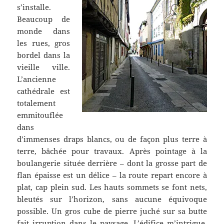
s’installe.
Beaucoup de
monde dans
les rues, gros
bordel dans la
vieille ville.
L’ancienne
cathédrale est
totalement
emmitouflée
dans
d’immenses draps blancs, ou de façon plus terre à
terre, bâchée pour travaux. Après pointage à la
boulangerie située derrière – dont la grosse part de
flan épaisse est un délice – la route repart encore à
plat, cap plein sud. Les hauts sommets se font nets,
bleutés sur l’horizon, sans aucune équivoque
possible. Un gros cube de pierre juché sur sa butte
fait irruption dans le paysage. L’édifice m’intrigue.