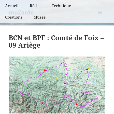
Accueil
Récits
Technique
muZarde
Créations
Musée
BCN et BPF
MENU
ET
BRM
WIDGETS
BCN et BPF : Comté de Foix –
PBP
09 Ariège
Super randonnées
Flèches de France
Flèches de France
« vintage »