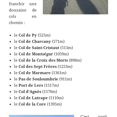
franchir une
douzaine de
cols en
chemin :
le
Col de Py
(525m)
le
Col de Charcany
(571m)
le
Col de Saint-Cristaut
(513m)
le
Col de Montségur
(1059m)
le
Col de la Croix des Morts
(898m)
le
Col des Sept Frères
(1253m)
le
Col de Marmare
(1361m)
le
Pas de Souloumbrie
(911m)
le
Port de Lers
(1517m)
le
Col d’Agnès
(1570m)
le
Col de Latrape
(1110m)
le
Col de la Core
(1395m)
C’est parti.