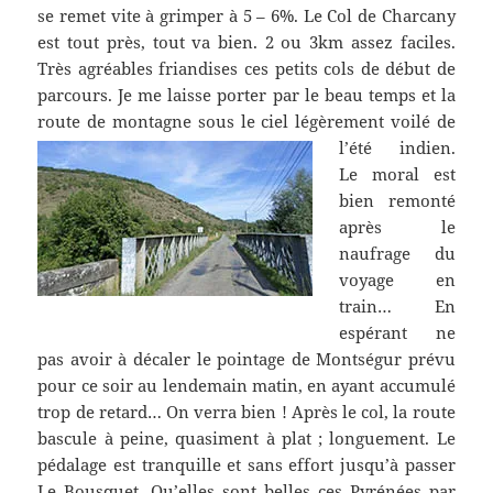
se remet vite à grimper à 5 – 6%. Le Col de Charcany
est tout près, tout va bien. 2 ou 3km assez faciles.
Très agréables friandises ces petits cols de début de
parcours. Je me laisse porter par le beau temps et la
route de montagne sous le ciel légèrement voilé de
l’été indien.
Le moral est
bien remonté
après le
naufrage du
voyage en
train… En
espérant ne
pas avoir à décaler le pointage de Montségur prévu
pour ce soir au lendemain matin, en ayant accumulé
trop de retard… On verra bien ! Après le col, la route
bascule à peine, quasiment à plat ; longuement. Le
pédalage est tranquille et sans effort jusqu’à passer
Le Bousquet. Qu’elles sont belles ces Pyrénées par