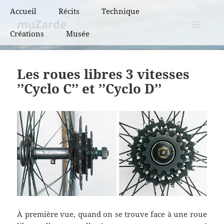
Accueil
Récits
Technique
muZarde
Créations
Musée
BCN et BPF
MENU
ET
BRM
WIDGETS
Les roues libres 3 vitesses
PBP
’’Cyclo C’’ et ’’Cyclo D’’
Super randonnées
Flèches de France
Flèches de France
« vintage »
À première vue, quand on se trouve face à une roue