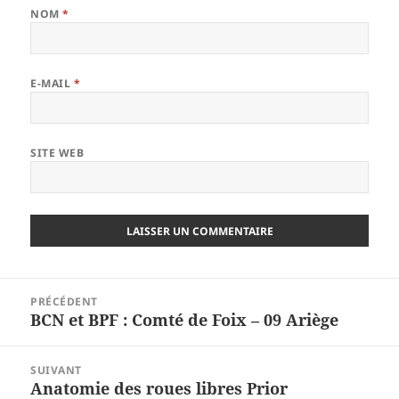
NOM
*
E-MAIL
*
SITE WEB
Navigation
PRÉCÉDENT
de
BCN et BPF : Comté de Foix – 09 Ariège
Article
l’article
précédent :
SUIVANT
Anatomie des roues libres Prior
Article