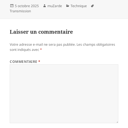
Publié
Auteur
Catégories
Mots-
5 octobre 2025
muZarde
Technique
le
clés
Transmission
Laisser un commentaire
Votre adresse e-mail ne sera pas publiée.
Les champs obligatoires
sont indiqués avec
*
COMMENTAIRE
*