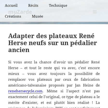
Accueil
Récits
Technique
muZarde
Créations
Musée
BCN et BPF
MENU
ET
BRM
WIDGETS
Adapter des plateaux René
PBP
Herse neufs sur un pédalier
ancien
Super randonnées
Flèches de France
Si vous avez la chance d’avoir un pédalier René
Herse – et tout le reste qui va avec, c’est encore
Flèches de France
mieux – vous avez toujours la possibilité de
« vintage »
remplacer vos plateaux par ceux de fabrication
américano-taïwanaise proposés par Jan Heine de
renehersecycle.com
. Même si l’aspect n’est pas
exactement celui de l’original, ce type de plateau a le
mérite d’exister, et est plutôt bien réalisé ! La