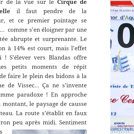
er de la vue sur le
Cirque de
elle
il faut pendre de la
ur, et ce premier pointage se
… comme s’en éloigner par une
ée abrupte et surprenante. Le
lon à 14% est court, mais l’effet
i ! S’élever vers Blandas offre
ues petits moments de répit
de faire le plein des bidons à la
ne de Vissec… Ça ne s’invente
omme paradoxe ! En approche
n montant, le paysage de causse
teau. La route s’établit en faux
eyron peu après midi.
Sentiment
s