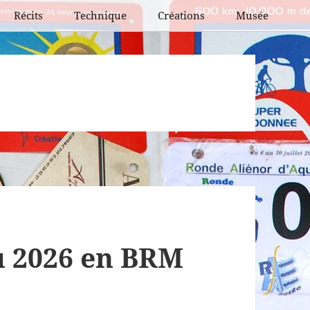
Récits
Technique
Créations
Musée
BCN et BPF
BRM
PBP
Super randonnées
Flèches de France
Flèches de France
« vintage »
u 2026 en BRM