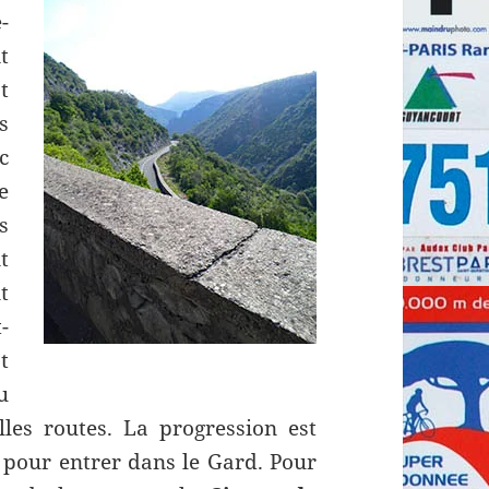
-
t
t
s
c
e
s
t
t
-
t
u
les routes. La progression est
t pour entrer dans le Gard.
Pour