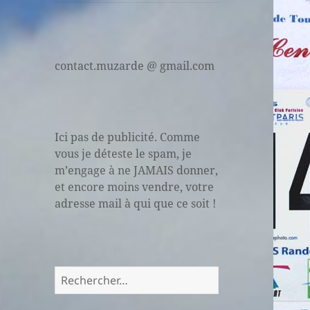
contact.muzarde @ gmail.com
Ici pas de publicité. Comme
vous je déteste le spam, je
m’engage à ne JAMAIS donner,
et encore moins vendre, votre
adresse mail à qui que ce soit !
Rechercher :