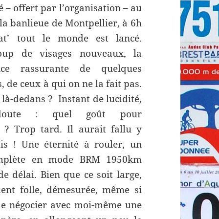
é – offert par l’organisation – au
 la banlieue de Montpellier, à 6h
t’ tout le monde est lancé.
oup de visages nouveaux, la
nce rassurante de quelques
, de ceux à qui on ne la fait pas.
 là-dedans ? Instant de lucidité,
oute : quel goût pour
 ? Trop tard. Il aurait fallu y
 ! Une éternité à rouler, un
complète en mode BRM 1950km
e délai. Bien que ce soit large,
ent folle, démesurée, même si
é de négocier avec moi-même une