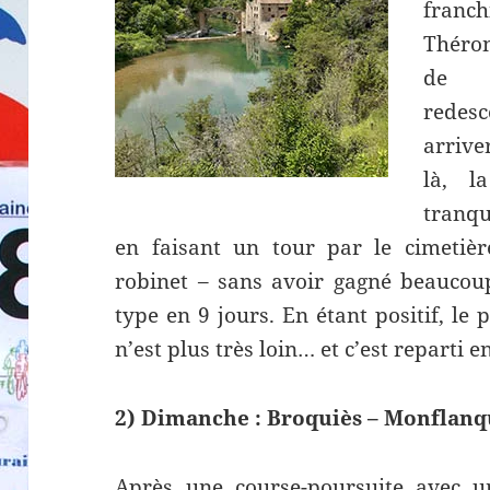
fran
Théron
d
redes
arrive
là, l
tranqu
en faisant un tour par le cimetiè
robinet – sans avoir gagné beaucou
type en 9 jours. En étant positif, le
n’est plus très loin… et c’est reparti en
2) Dimanche : Broquiès – Monflanq
Après une course-poursuite avec u