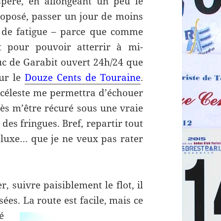
espère, en allongeant un peu le
roposé, passer un jour de moins
 de fatigue – parce que comme
t pour pouvoir atterrir à mi-
uc de Garabit ouvert 24h/24 que
sur le
Douze Cents de Touraine
.
n céleste me permettra d’échouer
rès m’être récuré sous une vraie
 des fringues. Bref, repartir tout
luxe… que je ne veux pas rater
r, suivre paisiblement le flot, il
nsées.
La route est facile, mais ce
é