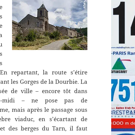
e
s
e
a
u
s
s
n repartant, la route s’étire
ant les Gorges de la Dourbie.
La
sée de ville – encore tôt dans
ès-midi – ne pose pas de
me, mais après le passage sous
èbre viaduc, en s’écartant de
et des berges du Tarn, il faut