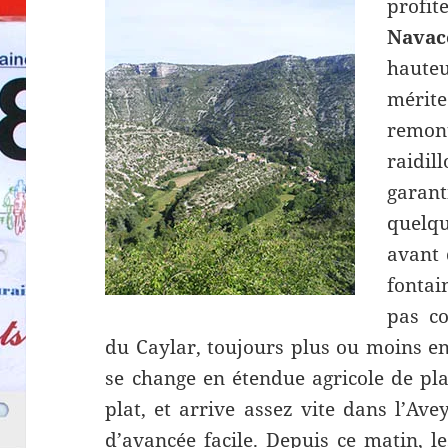
profit
Navac
haute
mérite
remont
raidil
garant
quelq
avant 
fontai
pas c
du Caylar, toujours plus ou moins e
se change en étendue agricole de pla
plat, et arrive assez vite dans l’Av
d’avancée facile. Depuis ce matin, le