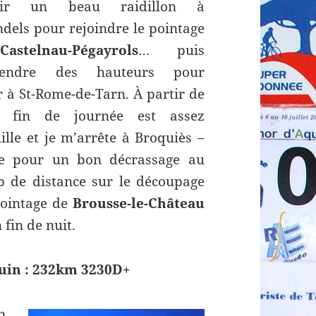
chir un beau raidillon à
dels pour rejoindre le pointage
e
Castelnau-Pégayrols
… puis
cendre des hauteurs pour
r à St-Rome-de-Tarn. À partir de
a fin de journée est assez
ille et je m’arrête à Broquiès –
re pour un bon décrassage au
p de distance sur le découpage
 pointage de
Brousse-le-Château
 fin de nuit.
uin : 232km 3230D+
n