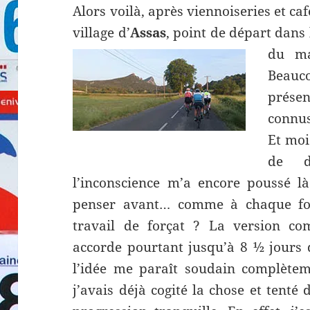
Alors voilà, après viennoiseries et caf
village d’
Assas
, point de départ dans
du ma
Beauc
prése
connus
Et moi
de d
l’inconscience m’a encore poussé là
penser avant… comme à chaque fois
travail de forçat ? La version 
accorde pourtant jusqu’à 8 ½ jours d
l’idée me paraît soudain complètem
j’avais déjà cogité la chose et tent