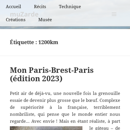
Accueil
Récits
Technique
muZarde
Créations
Musée
BCN et BPF
MENU
ET
BRM
WIDGETS
Étiquette :
1200km
PBP
Super randonnées
Mon Paris-Brest-Paris
Flèches de France
(édition 2023)
Flèches de France
« vintage »
Petit air de déjà-vu, une nouvelle fois la grenouille
essaie de devenir plus grosse que le bœuf. Complexe
de supériorité à la française, terriblement
nombriliste, qui pense que le monde entier nous
regarde… Avec envie !
Mais en étant réaliste, à part
le gâteau – de