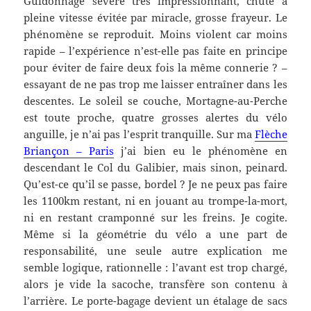
Guidonnage sévère très impressionnant, chute à
pleine vitesse évitée par miracle, grosse frayeur. Le
phénomène se reproduit. Moins violent car moins
rapide – l’expérience n’est-elle pas faite en principe
pour éviter de faire deux fois la même connerie ? –
essayant de ne pas trop me laisser entraîner dans les
descentes. Le soleil se couche, Mortagne-au-Perche
est toute proche, quatre grosses alertes du vélo
anguille, je n’ai pas l’esprit tranquille. Sur ma
Flèche
Briançon – Paris
j’ai bien eu le phénomène en
descendant le Col du Galibier, mais sinon, peinard.
Qu’est-ce qu’il se passe, bordel ? Je ne peux pas faire
les 1100km restant, ni en jouant au trompe-la-mort,
ni en restant cramponné sur les freins. Je cogite.
Même si la géométrie du vélo a une part de
responsabilité, une seule autre explication me
semble logique, rationnelle : l’avant est trop chargé,
alors je vide la sacoche, transfère son contenu à
l’arrière. Le porte-bagage devient un étalage de sacs