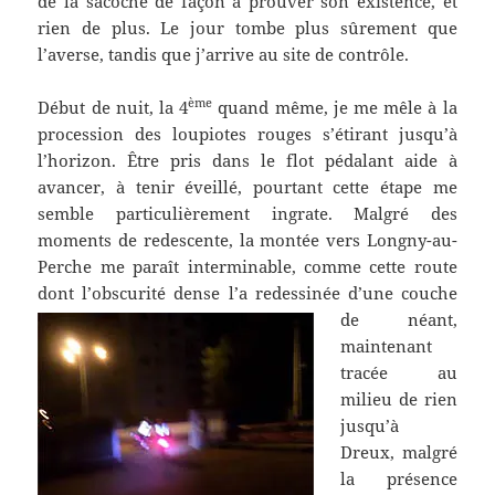
de la sacoche de façon à prouver son existence, et
rien de plus. Le jour tombe plus sûrement que
l’averse, tandis que j’arrive au site de contrôle.
ème
Début de nuit, la 4
quand même, je me mêle à la
procession des loupiotes rouges s’étirant jusqu’à
l’horizon. Être pris dans le flot pédalant aide à
avancer, à tenir éveillé, pourtant cette étape me
semble particulièrement ingrate. Malgré des
moments de redescente, la montée vers Longny-au-
Perche me paraît interminable, comme cette route
dont l’obscurité dense l’a redessinée d’une couche
de néant,
maintenant
tracée au
milieu de rien
jusqu’à
Dreux, malgré
la présence