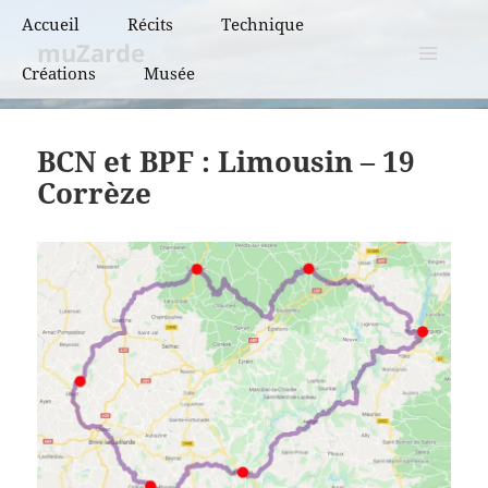
Accueil
Récits
Technique
muZarde
Créations
Musée
BCN et BPF
MENU
ET
BRM
WIDGETS
BCN et BPF : Limousin – 19
PBP
Corrèze
Super randonnées
Flèches de France
Flèches de France
« vintage »