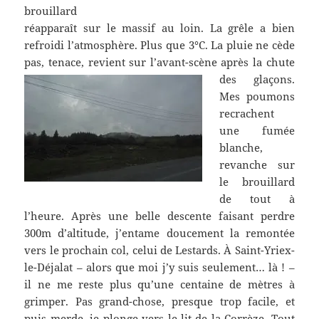
brouillard
réapparaît sur le massif au loin. La grêle a bien
refroidi l’atmosphère.
Plus que 3°C. La pluie ne cède
pas, tenace, revient sur l’avant-scène après la chute
des glaçons.
Mes poumons
recrachent
une fumée
blanche,
revanche sur
le brouillard
de tout à
l’heure. Après une belle descente faisant perdre
300m d’altitude, j’entame doucement la remontée
vers le prochain col, celui de Lestards. À Saint-Yriex-
le-Déjalat – alors que moi j’y suis seulement… là ! –
il ne me reste plus qu’une centaine de mètres à
grimper. Pas grand-chose, presque trop facile, et
puis merde, je plonge vers le lit de la Corrèze. Tout