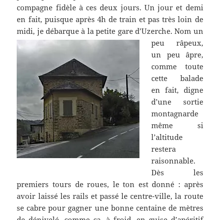
compagne fidèle à ces deux jours. Un jour et demi
en fait, puisque après 4h de train et pas très loin de
midi, je débarque à la petite gare d’Uzerche.
Nom un
peu râpeux,
un peu âpre,
comme toute
cette balade
en fait, digne
d’une sortie
montagnarde
même si
l’altitude
restera
raisonnable.
Dès les
premiers tours de roues, le ton est donné : après
avoir laissé les rails et passé le centre-ville, la route
se cabre pour gagner une bonne centaine de mètres
de dénivelé, comme ça, à froid, en guise d’apéritif