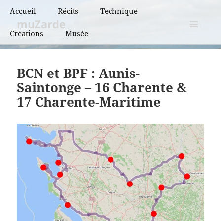
Accueil
Récits
Technique
muZarde
Créations
Musée
BCN et BPF
MENU
ET
BRM
WIDGETS
BCN et BPF : Aunis-
PBP
Saintonge – 16 Charente &
17 Charente-Maritime
Super randonnées
Flèches de France
Flèches de France
« vintage »