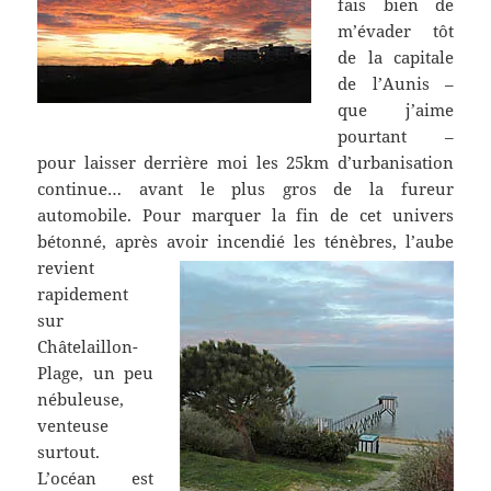
fais bien de
m’évader tôt
de la capitale
de l’Aunis –
que j’aime
pourtant –
pour laisser derrière moi les 25km d’urbanisation
continue… avant le plus gros de la fureur
automobile. Pour marquer la fin de cet univers
bétonné, après avoir incendié les ténèbres,
l’aube
revient
rapidement
sur
Châtelaillon-
Plage, un peu
nébuleuse,
venteuse
surtout.
L’océan est