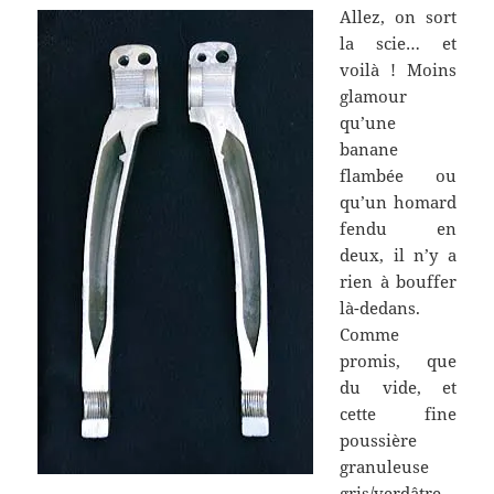
Allez, on sort
la scie… et
voilà ! Moins
glamour
qu’une
banane
flambée ou
qu’un homard
fendu en
deux, il n’y a
rien à bouffer
là-dedans.
Comme
promis, que
du vide, et
cette fine
poussière
granuleuse
gris/verdâtre