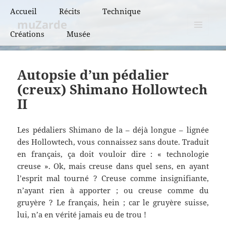
Accueil
Récits
Technique
muZarde
Créations
Musée
BCN et BPF
MENU
ET
BRM
WIDGETS
Autopsie d’un pédalier
PBP
(creux) Shimano Hollowtech
II
Super randonnées
Flèches de France
Les pédaliers Shimano de la – déjà longue – lignée
des Hollowtech, vous connaissez sans doute. Traduit
Flèches de France
en français, ça doit vouloir dire : « technologie
« vintage »
creuse ». Ok, mais creuse dans quel sens, en ayant
l’esprit mal tourné ? Creuse comme insignifiante,
n’ayant rien à apporter ; ou creuse comme du
gruyère ? Le français, hein ; car le gruyère suisse,
lui, n’a en vérité jamais eu de trou !