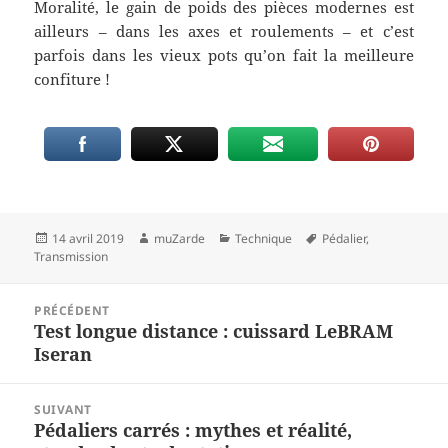
Moralité, le gain de poids des pièces modernes est
ailleurs – dans les axes et roulements – et c’est
parfois dans les vieux pots qu’on fait la meilleure
confiture !
Publié
Auteur
Catégories
Mots-
14 avril 2019
muZarde
Technique
Pédalier
,
le
clés
Transmission
Navigation
PRÉCÉDENT
de
Test longue distance : cuissard LeBRAM
Article
l’article
Iseran
précédent :
SUIVANT
Pédaliers carrés : mythes et réalité,
Article