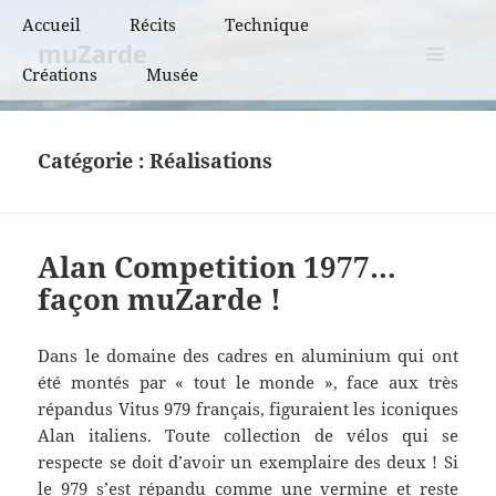
Accueil
Récits
Technique
muZarde
Créations
Musée
BCN et BPF
MENU
ET
BRM
WIDGETS
Catégorie :
Réalisations
PBP
Super randonnées
Alan Competition 1977…
Flèches de France
façon muZarde !
Flèches de France
« vintage »
Dans le domaine des cadres en aluminium qui ont
été montés par « tout le monde », face aux très
répandus Vitus 979 français, figuraient les iconiques
Alan italiens. Toute collection de vélos qui se
respecte se doit d’avoir un exemplaire des deux ! Si
le 979 s’est répandu comme une vermine et reste