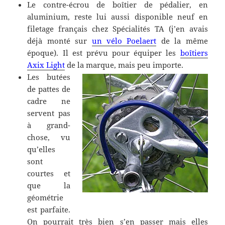
Le contre-écrou de boîtier de pédalier, en
aluminium, reste lui aussi disponible neuf en
filetage français chez Spécialités TA (j’en avais
déjà monté sur
un vélo Poelaert
de la même
époque). Il est prévu pour équiper les
boîtiers
Axix Light
de la marque, mais peu importe.
Les butées
de pattes de
cadre ne
servent pas
à grand-
chose, vu
qu’elles
sont
courtes et
que la
géométrie
est parfaite.
On pourrait très bien s’en passer mais elles