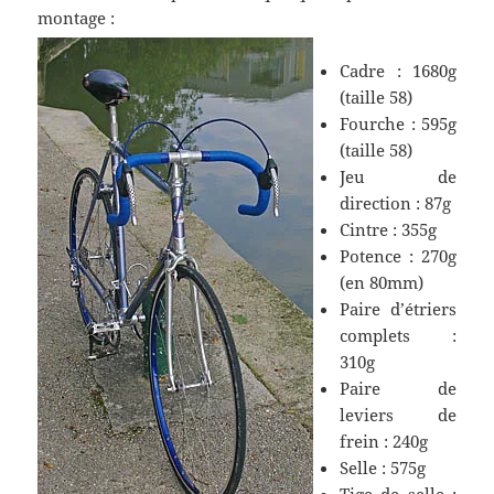
montage :
Cadre : 1680g
(taille 58)
Fourche : 595g
(taille 58)
Jeu de
direction : 87g
Cintre : 355g
Potence : 270g
(en 80mm)
Paire d’étriers
complets :
310g
Paire de
leviers de
frein : 240g
Selle : 575g
Tige de selle :